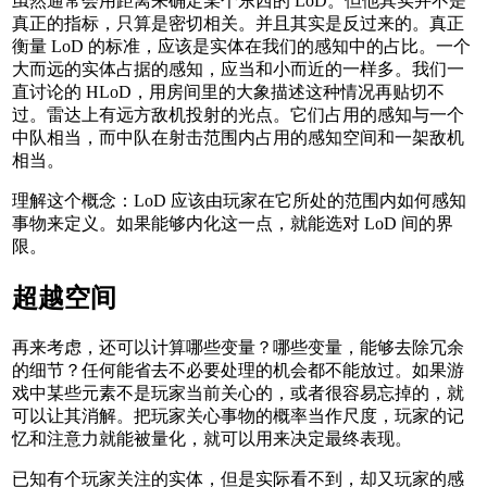
虽然通常会用距离来确定某个东西的 LoD。但他其实并不是
真正的指标，只算是密切相关。并且其实是反过来的。真正
衡量 LoD 的标准，应该是实体在我们的感知中的占比。一个
大而远的实体占据的感知，应当和小而近的一样多。我们一
直讨论的 HLoD，用房间里的大象描述这种情况再贴切不
过。雷达上有远方敌机投射的光点。它们占用的感知与一个
中队相当，而中队在射击范围内占用的感知空间和一架敌机
相当。
理解这个概念：LoD 应该由玩家在它所处的范围内如何感知
事物来定义。如果能够内化这一点，就能选对 LoD 间的界
限。
超越空间
再来考虑，还可以计算哪些变量？哪些变量，能够去除冗余
的细节？任何能省去不必要处理的机会都不能放过。如果游
戏中某些元素不是玩家当前关心的，或者很容易忘掉的，就
可以让其消解。把玩家关心事物的概率当作尺度，玩家的记
忆和注意力就能被量化，就可以用来决定最终表现。
已知有个玩家关注的实体，但是实际看不到，却又玩家的感