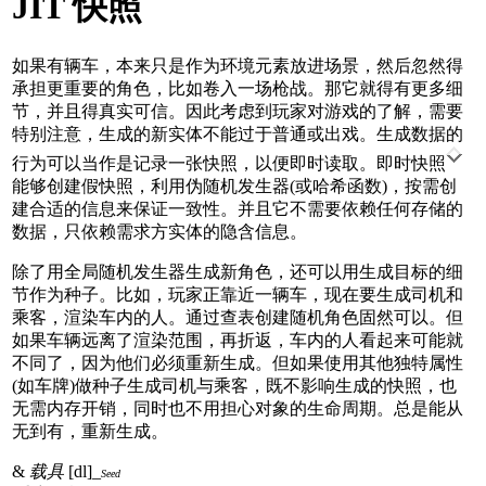
JIT 快照
如果有辆车，本来只是作为环境元素放进场景，然后忽然得
承担更重要的角色，比如卷入一场枪战。那它就得有更多细
节，并且得真实可信。因此考虑到玩家对游戏的了解，需要
特别注意，生成的新实体不能过于普通或出戏。生成数据的
行为可以当作是记录一张快照，以便即时读取。即时快照
能够创建假快照，利用伪随机发生器(或哈希函数)，按需创
建合适的信息来保证一致性。并且它不需要依赖任何存储的
数据，只依赖需求方实体的隐含信息。
除了用全局随机发生器生成新角色，还可以用生成目标的细
节作为种子。比如，玩家正靠近一辆车，现在要生成司机和
乘客，渲染车内的人。通过查表创建随机角色固然可以。但
如果车辆远离了渲染范围，再折返，车内的人看起来可能就
不同了，因为他们必须重新生成。但如果使用其他独特属性
(如车牌)做种子生成司机与乘客，既不影响生成的快照，也
无需内存开销，同时也不用担心对象的生命周期。总是能从
无到有，重新生成。
&
载具
[dl]_
Seed