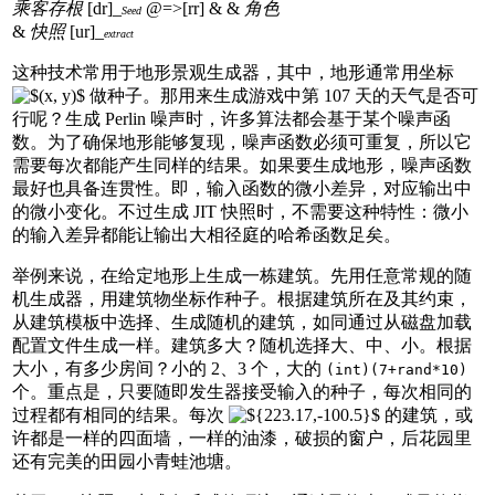
乘客存根
[dr]_
@=>[rr] & &
角色
Seed
&
快照
[ur]_
extract
这种技术常用于地形景观生成器，其中，地形通常用坐标
做种子。那用来生成游戏中第 107 天的天气是否可
行呢？生成 Perlin 噪声时，许多算法都会基于某个噪声函
数。为了确保地形能够复现，噪声函数必须可重复，所以它
需要每次都能产生同样的结果。如果要生成地形，噪声函数
最好也具备连贯性。即，输入函数的微小差异，对应输出中
的微小变化。不过生成 JIT 快照时，不需要这种特性：微小
的输入差异都能让输出大相径庭的哈希函数足矣。
举例来说，在给定地形上生成一栋建筑。先用任意常规的随
机生成器，用建筑物坐标作种子。根据建筑所在及其约束，
从建筑模板中选择、生成随机的建筑，如同通过从磁盘加载
配置文件生成一样。建筑多大？随机选择大、中、小。根据
大小，有多少房间？小的 2、3 个，大的
(int)(7+rand*10)
个。重点是，只要随即发生器接受输入的种子，每次相同的
过程都有相同的结果。每次
的建筑，或
许都是一样的四面墙，一样的油漆，破损的窗户，后花园里
还有完美的田园小青蛙池塘。