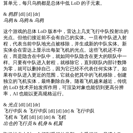
算单元，每只乌鸦都是总体中低 LoD 的子元素。
&
鸦群
[dl] [d] [dr]
乌鸦
&
乌鸦
&
乌鸦
这个游戏的总体 LoD 版本中，雷达上几支飞行中队投射出的
光点。但他们接近前不会有自己的实体。一旦有中队进入射
程，代表当前中队地光点被移除，并生成新的中队实体。新
实体会在雷达上显示出每架飞机的光点。这些飞机还不存
在，而是隐含在中队中，就如同中队隐含在更大的联队中一
样。只要有中队进入射程，就移除它，直到联队内部计数降
为零，就可以删掉自己，因为它已经不代表任何实体了。如
果有中队进入更近的范围，它就会把其中的飞机移除，创建
独立的飞机实体，最终删除自身。随着飞机越来越近，传统
的 LoD 技术开始发挥作用，可渲染对象也能切到更高分辨
率，AI 也能以更高规格运行。
&
光点
[dl] [d] [dr]
飞行中队
&
飞行中队
[dl] [d] [dr] &
飞行中队
飞机
&
飞机
[dl] [d] [dr] &
飞机
出仓的飞行员
&
机身
&
机翼