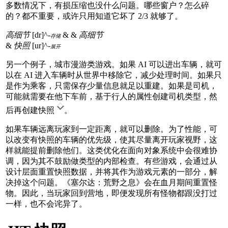
多数情况下，有损压缩也没什么问题。哪些窗户？怎么碎
的？都不重要，或许只用知道它坏了 2/3 就够了。
高细节
[dr]^-
& &
高细节
存储
&
快照
[ur]^-
展开
另一个例子，城市漫游类游戏。如果 AI 可以进出车辆，就可
以在 AI 进入车辆时从世界中移除它，减少处理时间。如果只
是作为乘客，只需保存少量信息就足以重建。如果是司机，
可能就需要在他下车前，基于行人的属性创建司机类型，然
后再创建快照
。
如果车辆远离玩家到一定距离，就可以删除。为了性能，可
以改变有快照的车辆的优先级，使其尽量离开玩家视野，这
样就能提前删除他们。这类优化在面向对象系统中会很难协
调，因为其不鼓励做类型的内部检查。有些游戏，会通过从
设计层面重置快照数据，并将其作为游戏元素的一部分，解
决掉这个问题。《塞尔达：荒野之息》会在血月期间重置怪
物。因此，当玩家回到营地，即便发现所有怪物都跟没打过
一样，也不会诧异了。