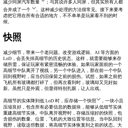
减少同屏汽车数量
；与其说许多人同屏，但其实所有人都
合并成了一个
。这种减少处理的方法很常见。接下来要考
虑把它用在所有合适的地方，不不单单是玩家看不到的时
候。
快照
减少细节，带来一个老问题。改变游戏逻辑、AI 等方面的
LoD，会丢失掉高细节的历史状态。这样，就需要能够来存
储所需，保证玩家有紧密流畅的体验。如果玩家面前的一个
高细节中队离开了视线，另一个中队进入，那在前一个中队
回到视野时，应当仍旧保留之前的损伤。试想，如果之前把
飞机所有玻璃都打碎了，但再次看到时，玻璃却又完好如
新。虽然只是外观，但显得特别扎眼，让人出戏。
高细节的实体降到低 LoD 时，应存储一个快照
，一块小且
压缩良好，包含所有必要信息的数据块，能够从低细节实体
重建高细节实体。中队离开视野时，存储压缩好的快照，包
含损伤的数量、位置，飞机的大致位置等信息。当中队回到
视野，读取这些数据，将高细节实体恢复到之前的状态。大