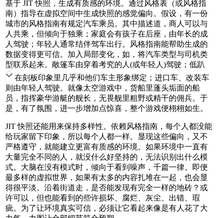
基于 JIT 快照，生成有质感的环境。通过风格表（或风格指
南）指导在虚拟空间中生成快照的感觉偏向。假设，有一份
城市的风格指南有规定汽车乘员。其中描述道，商人可以与
人共乘，但倾向于独乘；家庭会有孩子在后座，由年长的成
人驾驶；年轻人通常结伴驾车出行。风格指南能帮助生成的
数据变得更可信。加入局部变化，如，将汽车类型与司机类
型联系起来。敞篷车由穿着考究的人(或年轻人)驾驶；低趴
在刻板印象里几乎和他们车主形象绑定；进口车、改装车
则由年轻人驾驶。就像太空游戏中，货船里蓬头垢面的船
员，指挥豪华游艇的舰长，无畏舰里粗野或精干的佣兵。于
是，有了氛围，进一步增加点惊喜，整个游戏便栩栩如生。
JIT 快照还能用来保持多样性。依赖风格指南，每个人都没能
给玩家留下印象，所以每个人都一样。显现这些偏向，又不
严格遵守，就能建立更富有质感的环境。如果环境中一直有
大量完全不同的人，就没什么好坚持的，无法识别出什么模
式。大脑在没有模式时，倾向于看到噪声，千篇一律。即便
最多样的虚拟世界，如果有太多的内容扎堆在一起，也会显
得很平淡。沿着街道走，是否能发现有完全一样的地砖？或
许可以，但也能看到的些许损坏、腐烂、灰尘、出错、瑕
疵。为了让环境真实可信，必须让它看起来像是有人花了大