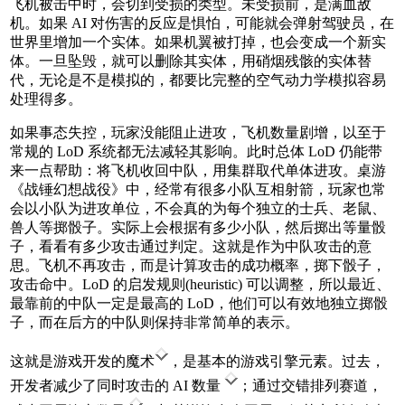
飞机被击中时，会切到受损的类型。未受损前，是满血敌
机。如果 AI 对伤害的反应是惧怕，可能就会弹射驾驶员，在
世界里增加一个实体。如果机翼被打掉，也会变成一个新实
体。一旦坠毁，就可以删除其实体，用硝烟残骸的实体替
代，无论是不是模拟的，都要比完整的空气动力学模拟容易
处理得多。
如果事态失控，玩家没能阻止进攻，飞机数量剧增，以至于
常规的 LoD 系统都无法减轻其影响。此时总体 LoD 仍能带
来一点帮助：将飞机收回中队，用集群取代单体进攻。桌游
《战锤幻想战役》中，经常有很多小队互相射箭，玩家也常
会以小队为进攻单位，不会真的为每个独立的士兵、老鼠、
兽人等掷骰子。实际上会根据有多少小队，然后掷出等量骰
子，看看有多少攻击通过判定。这就是作为中队攻击的意
思。飞机不再攻击，而是计算攻击的成功概率，掷下骰子，
攻击命中。LoD 的启发规则(heuristic) 可以调整，所以最近、
最靠前的中队一定是最高的 LoD，他们可以有效地独立掷骰
子，而在后方的中队则保持非常简单的表示。
这就是游戏开发的魔术
，是基本的游戏引擎元素。过去，
开发者减少了同时攻击的 AI 数量
；通过交错排列赛道，