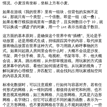
情况。小麦没有坐标，坐标上方有小麦。
如果在游戏《我的世界》里有一组块，但背包的实例不足
64，那就只有一个类型，一个倍数。即是一组（或一叠）。
如果在餐厅模拟游戏里有一摞盘子，且实例数目小于 10，就
可以换成
一摞盘子
的对象，用一个
表示当前盘子数目。
int
这方面的基本原则，是确保这个世界中有“插槽”。无论是手
动放置，还是用模式生成，持续跟踪其中的内容，取代掉直
接将物品放置在世界这种方式。学习用路人称呼事物的方
式。如果问起路人房间里会有什么时，大概不会说是沙发、
书架、两个扶手椅、茶几、电视柜、书架等等。不，他大概
会说，家具。跳出框框，从外部审视游戏。用玩家的方式描
述屏幕中的内容。看他们如何描述背包。从玩家的视角，了
解玩家的心理模型，并匹配它，就会找到占用玩家感知空间
的内容及其关联。
标准化数据时，可以注意观察，行如何与容器对齐。若有任
何形式的网格，从一维到四维，都值得去研究和利用。也不
要忽视其他网格，如三角网格、六边形网格。尤其是六边形
网格，名字绕口，但它可以通过不同的遍历函数，表示为一
个正方形网格。也不要因网格在字面上不规则就绕开，一些