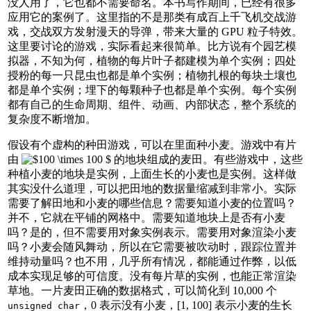
没人用了，它也都不需要命名。本书写作期间，已经有很多
应用它的案例了。这里指的不是那类有成百上千飞机交战游
戏，交战双方发射漫天的导弹，带来大量的 GPU 粒子特效。
这里要讨论的游戏，实际看起来很简单。比方说有个园艺模
拟器，不知为何，植物的每片叶子都建模为单个实例；四处
授粉的每一只昆虫也都是单个实例；植物扎根的每块土壤也
都是单个实例；埋下的每颗种子也都是单个实例。每个实例
都有自己的生命周期、组件、动画、内部状态，整个系统的
复杂度不断增加。
假设有个虚构的种田游戏，可以在里面种小麦。游戏中有片
由
的地块组成的麦田。有些游戏中，这些
种植小麦的地块是实例，上面生长的小麦也是实例。这样做
其实没什么道理，可以把田地的数据量缩减到非常小。实际
需要了解田地和小麦的哪些信息？需要知道小麦的位置吗？
并不，它就在平铺的网格中。需要知道地块上是否有小麦
吗？是的，但不需要用对象实例表示。需要用对象渲染小麦
吗？小麦会随风舞动，所以在它需要被吹动时，跟踪位置并
维持动量吗？也不用，几乎所有情况，都能通过作弊，以低
成本实现足够的可信度。没有每片草的实例，也能正常渲染
草地。一片麦田正确的数据格式，可以简化到 10,000 个
，0 表示没有小麦，[1, 100] 表示小麦的生长
unsigned char