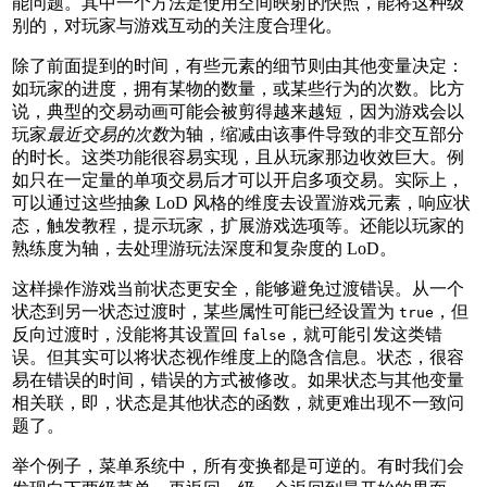
能问题。其中一个方法是使用空间映射的快照，能将这种级
别的，对玩家与游戏互动的关注度合理化。
除了前面提到的时间，有些元素的细节则由其他变量决定：
如玩家的进度，拥有某物的数量，或某些行为的次数。比方
说，典型的交易动画可能会被剪得越来越短，因为游戏会以
玩家
最近交易的次数
为轴，缩减由该事件导致的非交互部分
的时长。这类功能很容易实现，且从玩家那边收效巨大。例
如只在一定量的单项交易后才可以开启多项交易。实际上，
可以通过这些抽象 LoD 风格的维度去设置游戏元素，响应状
态，触发教程，提示玩家，扩展游戏选项等。还能以玩家的
熟练度为轴，去处理游玩法深度和复杂度的 LoD。
这样操作游戏当前状态更安全，能够避免过渡错误。从一个
状态到另一状态过渡时，某些属性可能已经设置为
，但
true
反向过渡时，没能将其设置回
，就可能引发这类错
false
误。但其实可以将状态视作维度上的隐含信息。状态，很容
易在错误的时间，错误的方式被修改。如果状态与其他变量
相关联，即，状态是其他状态的函数，就更难出现不一致问
题了。
举个例子，菜单系统中，所有变换都是可逆的。有时我们会