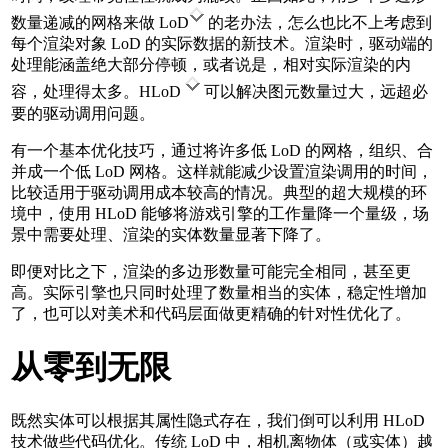
数量递减的网格来做 LoD
的老办法，怎么也比不上考虑到
每个渲染对象 LoD 的实际数据的新技术。渲染时，驱动端的
处理能涵盖绝大部分停顿，或者说是，相对实际渲染的内
容，处理得太多。HLoD
可以解决图元数量过大，远超必
要的驱动调用问题。
有一个基本优化技巧，通过将许多低 LoD 的网格，组织、合
并成一个低 LoD 网格。这样就能减少设置渲染调用的时间，
比较适用于驱动调用成本较高的情况。典型的超大规模的环
境中，使用 HLoD 能够将游戏引擎的工作量降一个量级，场
景中需要处理、渲染的实体数量显著下降了。
即便对比之下，渲染的多边形数量可能完全相同，甚至更
高。实际引擎也只同时处理了数量相当的实体，稳定性增加
了，也可以对美术和代码层面做更精确的针对性优化了。
从零到无限
既然实体可以根据其属性隐式存在，我们倒可以利用 HLoD
技术做些代码优化。传统 LoD 中，相机离物体（或实体）越