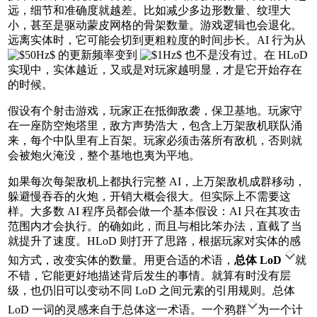
远，细节和准确度就越差。比如减少多边形数量、纹理大
小，甚至是驱动蒙皮网格的骨架数量。游戏逻辑也会退化。
远离实体时，它可能会切到更粗粒度的时间步长。AI 行为从
的更新频率变到
也不是没有过。在 HLoD
实现中，实体越近，又或是对玩家越明显，才是它开始存在
的时候。
假设有个射击游戏，玩家正在抵御敌袭，保卫基地。玩家守
在一座防空炮塔里，敌方声势浩大，包含上万架敌机联队涌
来，每个中队里有上百架。玩家必须击落所有敌机，否则就
会被炮火淹没，整个基地也夷为平地。
如果每次每架敌机上都执行完整 AI，上万架敌机成群移动，
躲避慢吞吞的火炮，开销大概会很大。但实际上不需要这
样。大多数 AI 程序员都会做一个基本假设：AI 只在其攻击
范围内才会执行。的确如此，而且与相比笨办法，直截了当
就提升了速度。HLoD 则打开了思路，根据玩家对实体的感
知方式，改变实体的数量。用更合适的术语，
总体 LoD
就
不错，它能更好地描述背后发生的事情。就算有时没有层
级，也仍旧可以变动不同 LoD 之间元素的引用规则。总体
LoD 一词的灵感来自于总体这一术语。一个鸦群
为一个计