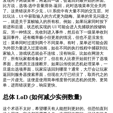
发现向下两级菜单，再返回一级，会返回到最开始的界面。
比方说，选项-选中音量滑块-返回，此时选项菜单完全关闭
了。这类错误并不少见，UI 系统中有大量不同的交互层。对
比玩法，UI 中获取输入的方式更为隐晦。菜单的常见问题之
一，就是关于某帧输入的所有权。例如，如果玩家同时按下
前进和后退，状态机实现的 UI 可能会进入先捕获的按键响
应。另一种情况，先收到进入事件，然后在下一级菜单收到
返回事件。还有概率极小但更差的情况，但也不是没发生
过：菜单同时过渡到两个不同菜单。有时，菜单还可能会因
为外部力量进入过渡动画，如在不同的执行线程中捕获到玩
家输入，游戏状态就会不连续，没有响应。比如在网游大
厅，所有玩家都准备好了，但在有人比赛开始前打开了选项
界面，忽然房主连接断开。如果以传统状态机处理菜单，一
旦退出选项界面，玩家应该回到哪里？通常，大厅会让玩家
返回到服务器搜索界面，但现在大厅已经没了，取而代之的
是一片虚无。这便是使用简单维度替代状态机的优势。更简
单，进而错误更少，响应更快。
总体 LoD (如何减少实例数量)
这个术语不太好，希望哪天有人能想到更好的。但恐怕直到