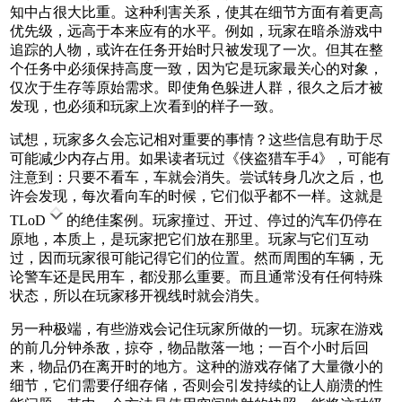
知中占很大比重。这种利害关系，使其在细节方面有着更高
优先级，远高于本来应有的水平。例如，玩家在暗杀游戏中
追踪的人物，或许在任务开始时只被发现了一次。但其在整
个任务中必须保持高度一致，因为它是玩家最关心的对象，
仅次于生存等原始需求。即使角色躲进人群，很久之后才被
发现，也必须和玩家上次看到的样子一致。
试想，玩家多久会忘记相对重要的事情？这些信息有助于尽
可能减少内存占用。如果读者玩过《侠盗猎车手4》，可能有
注意到：只要不看车，车就会消失。尝试转身几次之后，也
许会发现，每次看向车的时候，它们似乎都不一样。这就是
TLoD
的绝佳案例。玩家撞过、开过、停过的汽车仍停在
原地，本质上，是玩家把它们放在那里。玩家与它们互动
过，因而玩家很可能记得它们的位置。然而周围的车辆，无
论警车还是民用车，都没那么重要。而且通常没有任何特殊
状态，所以在玩家移开视线时就会消失。
另一种极端，有些游戏会记住玩家所做的一切。玩家在游戏
的前几分钟杀敌，掠夺，物品散落一地；一百个小时后回
来，物品仍在离开时的地方。这种的游戏存储了大量微小的
细节，它们需要仔细存储，否则会引发持续的让人崩溃的性