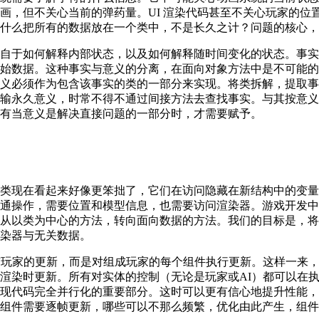
画，但不关心当前的弹药量。UI 渲染代码甚至不关心玩家的位
什么把所有的数据放在一个类中，不是长久之计？问题的核心，
自于如何解释内部状态，以及如何解释随时间变化的状态。事实
始数据。这种事实与意义的分离，在面向对象方法中是不可能的
义必须作为包含该事实的类的一部分来实现。将类拆解，提取事
输永久意义，时常不得不通过间接方法去查找事实。与其按意义
有当意义是解决直接问题的一部分时，才需要赋予。
类现在看起来好像更笨拙了，它们在访问隐藏在新结构中的变量
通操作，需要位置和模型信息，也需要访问渲染器。游戏开发中
从以类为中心的方法，转向面向数据的方法。我们的目标是，将
染器与无关数据。
有玩家的更新，而是对组成玩家的每个组件执行更新。这样一来
渲染时更新。所有对实体的控制（无论是玩家或AI）都可以在
现代码完全并行化的重要部分。这时可以更有信心地提升性能，
组件需要逐帧更新，哪些可以不那么频繁，优化由此产生，组件