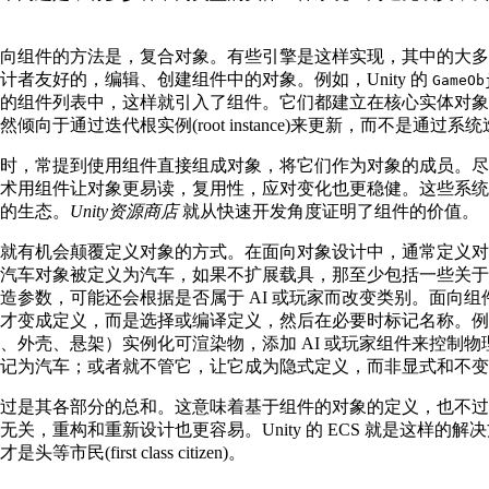
向组件的方法是，复合对象。有些引擎是这样实现，其中的大多
者友好的，编辑、创建组件中的对象。例如，Unity 的
GameOb
的组件列表中，这样就引入了组件。它们都建立在核心实体对象
向于通过迭代根实例(root instance)来更新，而不是通过系
时，常提到使用组件直接组成对象，将它们作为对象的成员。尽
术用组件让对象更易读，复用性，应对变化也更稳健。这些系统
的生态。
Unity资源商店
就从快速开发角度证明了组件的价值。
就有机会颠覆定义对象的方式。在面向对象设计中，通常定义对
汽车对象被定义为汽车，如果不扩展载具，那至少包括一些关于
造参数，可能还会根据是否属于 AI 或玩家而改变类别。面向
才变成定义，而是选择或编译定义，然后在必要时标记名称。例
、外壳、悬架）实例化可渲染物，添加 AI 或玩家组件来控制
记为汽车；或者就不管它，让它成为隐式定义，而非显式和不变
过是其各部分的总和。这意味着基于组件的对象的定义，也不过
关，重构和重新设计也更容易。Unity 的 ECS 就是这样的解决
(first class citizen)。