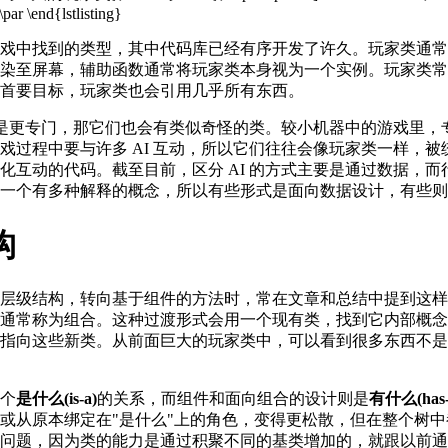
戏中找到的类型，其中代码库已经有序开发了许久。玩家类通常
染至屏幕，辅助函数通常将玩家类本身视为一个实例。玩家类常
首要目标，玩家类也会引用几乎所有东西。
不是更专门，那它们也会有类似奇怪的类。较小机器中的游戏里，专
戏过程中要与许多 AI 互动，所以它们往往会像玩家类一样，
互动的代码。截至目前，区分 AI 的方式主要是通过数据，而行
一个有多种解释的概念，所以有些形式是面向数据设计，有些则
构
层级结构，转向基于组件的方法时，常在文章和总结中提到这样
通常称为组合。这种过渡形式会用一个现有类，找到它内部概念
指向这些新类。从前面巨大的玩家类中，可以看到很多东西不是
个
是什么(is-a)
的关系，而组件和面向组合的设计则是
有什么(has-
或从原本绑定在"是什么"上的角色，变得更松散，但在整个树
承问题，因为类的能力是通过积聚不同的基类增加的，就跟以前