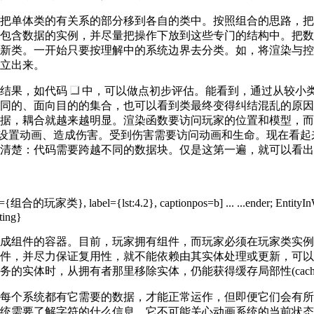
把单体类的有关系的部分移到各自的类中。按照组合的思路，把
包含数据的实例，并尽量把操作下放到这些专门的结构中。把数
新类。一开始只要按理解中的系统边界去分类。如，将渲染与控
立出来。
的结果，如代码
中，可以做点初步评估。能看到，通过从较小
同的、面向目的的集合，也可以看到类最终变得纠结混乱的原因
数据，耦合就越来越明显。渲染函数要访问玩家的位置和模型，
设置动画、造成伤害。受到伤害需要访问动画和生命。现在看起
清楚：代码需要跨越不同的数据块。仅是这第一遍，就可以看出
成组件的容器。目前，玩家拥有组件，而玩家必须在玩家类实例
件，并尽力保证复用性，就不能依赖由其实体处理或更新，可以
实体时，从拥有者那里移除实体，仍能获得缓存局部性(cache loc
每个系统都有它需要的数据，才能正常运作，但即便它们会有所
统需要了解字符的什么信息。它不可能关心动画系统的当前状态