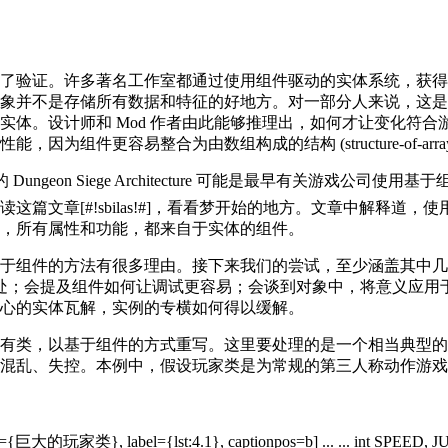
过了验证。许多著名工作室都通过使用组件驱动的实体系统，获
象并不是存储所有数据和特征的好地方。对一部分人来说，这是
实体。设计师和 Mod 作者由此能够推理出，如何才让变化符合
因为组件更容易整合为由数组构成的结构 (structure-of-arra
s 发表的 Dungeon Siege Architecture 可能是最早有关游戏公
这篇文章[#!sbilas!#]，看看梦开始的地方。文章中解释道
，所有属性和功能，都来自于实体的组件。
于组件的方法有很多理由。接下来我们的尝试，至少涵盖其中几
处；会提及组件如何让调试更容易；会谈到对象中，将意义应用
心的实体瓦解，实例的专横如何得以缓解。
类，以基于组件的方式重写。这里要处理的是一个相当典型的复杂对
混乱、失控。本例中，假设玩家类是为常规的第三人称动作游戏